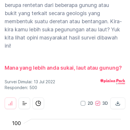
berupa rentetan dari beberapa gunung atau
bukit yang terkait secara geologis yang
membentuk suatu deretan atau bentangan. Kira-
kira kamu lebih suka pegunungan atau laut? Yuk
kita lihat opini masyarakat hasil survei dibawah
ini!
Mana yang lebih anda sukai, laut atau gunung?
Survei Dimulai: 13 Jul 2022
Responden: 500
2D
3D
100
150
-40
-50
-20
100