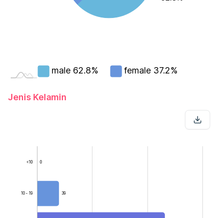
male
62.8%
female
37.2%
Jenis Kelamin
<10
0
10 - 19
39