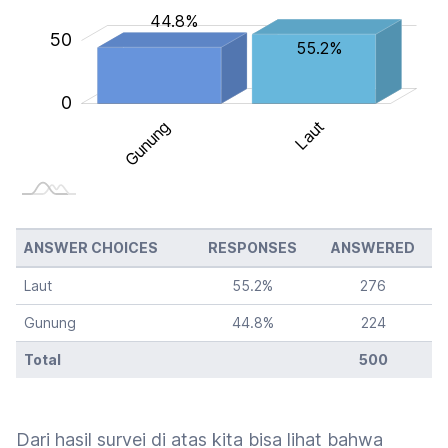
44.8%
100
50
55.2%
0
Gunung
Laut
Gunung
ANSWER CHOICES
RESPONSES
ANSWERED
Laut
55.2
%
276
Gunung
44.8
%
224
Total
500
Dari hasil survei di atas kita bisa lihat bahwa