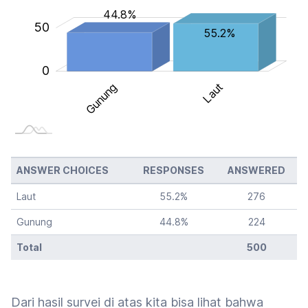
44.8%
100
50
55.2%
0
Gunung
Laut
Gunung
ANSWER CHOICES
RESPONSES
ANSWERED
Laut
55.2
%
276
Gunung
44.8
%
224
Total
500
Dari hasil survei di atas kita bisa lihat bahwa