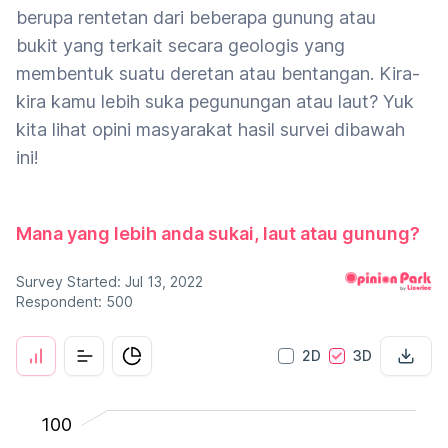
berupa rentetan dari beberapa gunung atau
bukit yang terkait secara geologis yang
membentuk suatu deretan atau bentangan. Kira-
kira kamu lebih suka pegunungan atau laut? Yuk
kita lihat opini masyarakat hasil survei dibawah
ini!
Mana yang lebih anda sukai, laut atau gunung?
Survey Started: Jul 13, 2022
Respondent: 500
2D
3D
100
150
-40
-50
-20
100