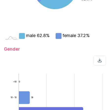
male
62.8%
female
37.2%
Gender
<10
0
10 - 19
39