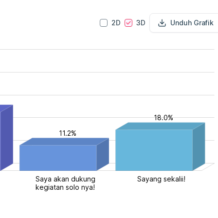
2D
3D
Unduh Grafik
18.0%
11.2%
tirahat yang
Saya akan dukung
Sayang sekalii!
kegiatan solo nya!
kup ya! Saya
enunggu
mbalinya
giatan grup!