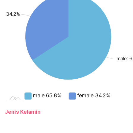
le: 34.2%
male: 
male
65.8%
female
34.2%
Jenis Kelamin