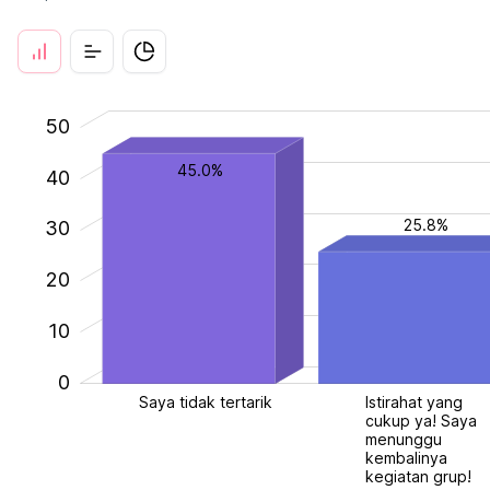
-20
-10
35
25
60
15
-5
5
50
45.0%
40
25.8%
30
30
20
10
0
Saya tidak tertarik
Istirahat yang
Is
cukup ya! Saya
cu
menunggu
m
kembalinya
ke
kegiatan grup!
ke