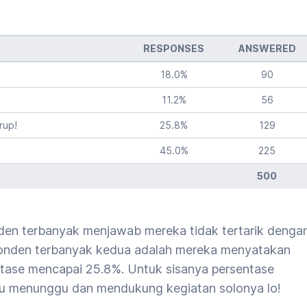
RESPONSES
ANSWERED
18.0
%
90
11.2
%
56
rup!
25.8
%
129
45.0
%
225
500
ponden terbanyak menjawab mereka tidak tertarik denga
ponden terbanyak kedua adalah mereka menyatakan
tase mencapai 25.8%. Untuk sisanya persentase
u menunggu dan mendukung kegiatan solonya lo!