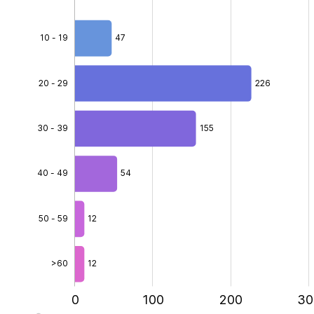
10 - 19
47
20 - 29
226
30 - 39
40 - 49
155
65.8%
40 - 49
54
50 - 59
12
>60
12
-200
-100
400
0
100
L
200
30