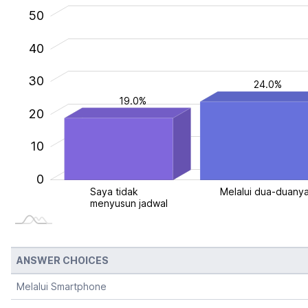
50
40
30
30
24.0%
19.0%
20
10
0
Saya tidak
Melalui dua-duany
Sa
menyusun jadwal
me
ANSWER CHOICES
Melalui Smartphone