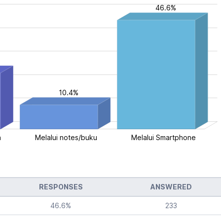
46.6%
10.4%
a
ya tidak
Melalui notes/buku
Melalui Smartphone
nyusun jadwal
RESPONSES
ANSWERED
46.6
%
233