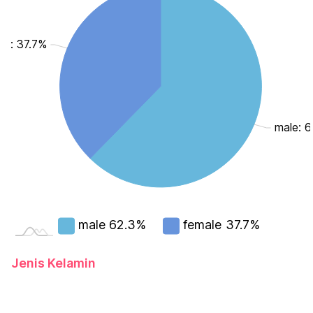
le: 37.7%
male: 
male
62.3%
female
37.7%
Jenis Kelamin