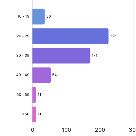
10 - 19
36
20 - 29
225
62.3%
30 - 39
40 - 49
171
40 - 49
54
50 - 59
11
>60
11
-200
-100
400
0
100
L
200
30