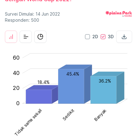
Survei Dimulai: 14 Jun 2022
Responden: 500
2D
3D
-40
-20
-10
80
10
60
40
45.4%
30
36.2%
18.4%
20
0
Tidak sama sekali
Tidak sama sekali
Sedikit
Banyak