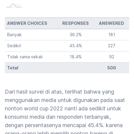
ANSWER CHOICES
RESPONSES
ANSWERED
Banyak
36.2
%
181
Sedikit
45.4
%
227
Tidak sama sekali
18.4
%
92
Total
500
Dari hasil survei di atas, terlihat bahwa yang
menggunakan media untuk digunakan pada saat
nonton world cup 2022 nanti ada sedikit untuk
konsumsi media dan responden terbanyak,
dengan persentasenya mencapai 45.4%. karena
orang-orang lebih memilih nonton bareng di