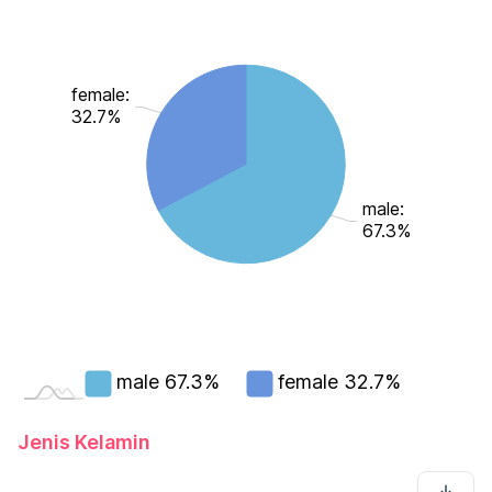
female:
32.7%
male:
67.3%
male
67.3%
female
32.7%
Jenis Kelamin