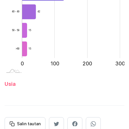
40 - 49
42
15
50 - 59
>60
15
-200
-100
400
0
100
L
200
300
Usia
Salin tautan