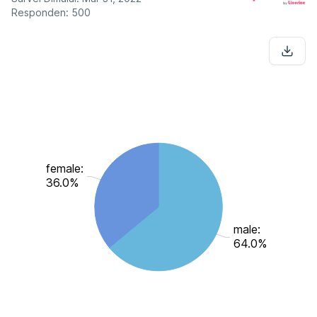
Responden: 500
female:
36.0%
male:
64.0%