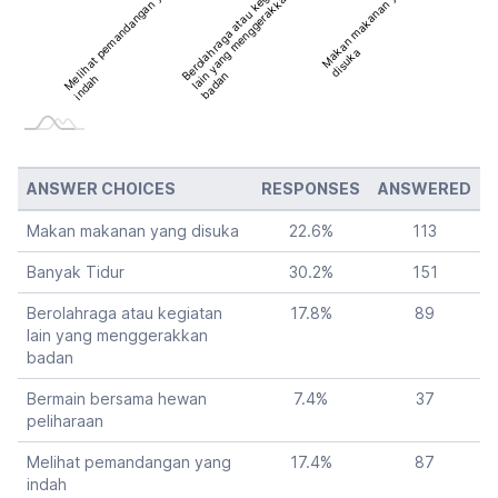
Berolahraga atau kegiatan
Berolahraga atau kegiatan
Melihat pemandangan yang
Makan makanan yang
lain yang menggerakkan
lain yang menggerakkan
disuka
badan
badan
indah
ANSWER CHOICES
RESPONSES
ANSWERED
Makan makanan yang disuka
22.6
%
113
Banyak Tidur
30.2
%
151
Berolahraga atau kegiatan
17.8
%
89
lain yang menggerakkan
badan
Bermain bersama hewan
7.4
%
37
peliharaan
Melihat pemandangan yang
17.4
%
87
indah