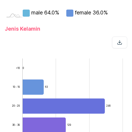
male
64.0%
female
36.0%
Jenis Kelamin
<10
0
10 - 19
63
20 - 29
246
50 - 59
30 - 39
129