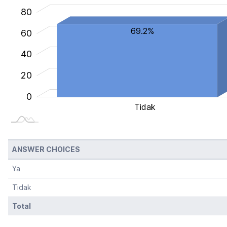
100
-40
-20
80
69.2%
60
20
40
20
0
Tidak
ANSWER CHOICES
Ya
Tidak
Total