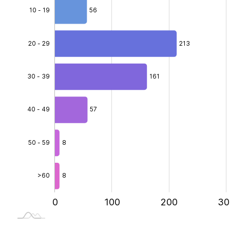
10 - 19
56
20 - 29
213
30 - 39
40 - 49
161
64.4%
40 - 49
57
50 - 59
8
>60
8
-200
-100
400
0
100
L
200
30