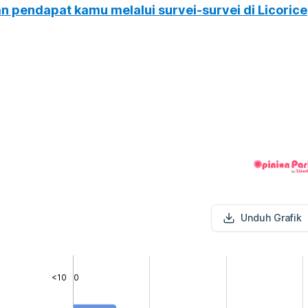
n pendapat kamu melalui survei-survei di Licorice
Unduh Grafik
<10
0