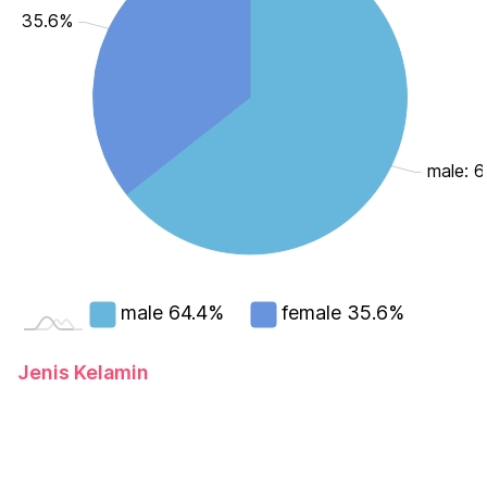
le: 35.6%
male: 
male
64.4%
female
35.6%
Jenis Kelamin