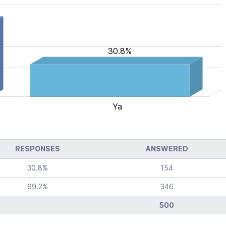
30.8%
Ya
L
RESPONSES
ANSWERED
30.8
%
154
69.2
%
346
500