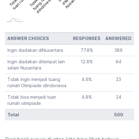
Nusantara
diIndonesia
diIndonesia
ANSWER CHOICES
RESPONSES
ANSWERED
Ingin diadakan diNusantara
77.8
%
389
Ingin diadakan ditempat lain
12.8
%
64
selain Nusantara
Tidak ingin menjadi tuang
4.6
%
23
rumah Olimpiade diIndonesia
Tidak bisa menjadi tuan
4.8
%
24
rumah olimpiade
Total
500