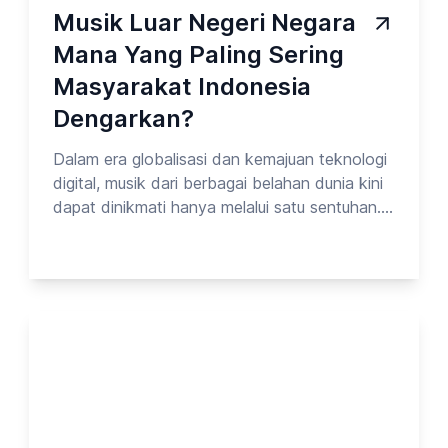
Musik Luar Negeri Negara
Mana Yang Paling Sering
Masyarakat Indonesia
Dengarkan?
Dalam era globalisasi dan kemajuan teknologi
digital, musik dari berbagai belahan dunia kini
dapat dinikmati hanya melalui satu sentuhan.
Spotify, YouTube, dan platform streaming
lainnya membuat batasan budaya semakin
kabur—membuka peluang bagi siapa saja
untuk jatuh cinta pada musik dari negara mana
pun. Namun, di antara begitu banyak pilihan,
ada beberapa negara yang musiknya paling
sering didengarkan oleh masyarakat
Indonesia. Pada kesempatan kali ini, Opinion
Park membahas Tentang Hiburan Luar
Negeri_vol.7. Yuk cek surveinya!