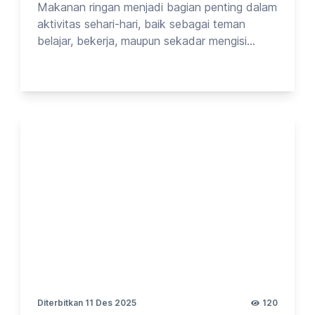
Makanan ringan menjadi bagian penting dalam
aktivitas sehari-hari, baik sebagai teman
belajar, bekerja, maupun sekadar mengisi
waktu luang. Pilihan snack setiap orang
biasanya dipengaruhi oleh rasa, harga,
kemasan, hingga kebiasaan. Ketika
dihadapkan pada berbagai produk makanan
ringan, beberapa kategori cenderung menjadi
favorit banyak konsumen. Pada kesempatan
kali ini, Opinion Park membahas Tentang
Makanan Ringan2023_vol.9. Yuk cek
surveinya!
Diterbitkan 11 Des 2025
120