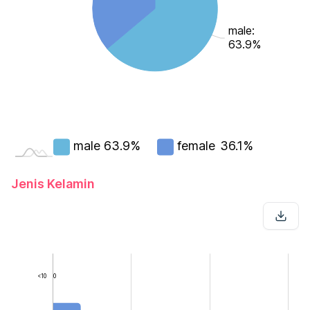
male:
63.9%
male
63.9%
female
36.1%
Jenis Kelamin
<10
0