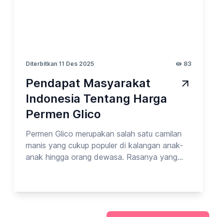
Diterbitkan 11 Des 2025
83
Pendapat Masyarakat
Indonesia Tentang Harga
Permen Glico
Permen Glico merupakan salah satu camilan
manis yang cukup populer di kalangan anak-
anak hingga orang dewasa. Rasanya yang
khas, kemasannya yang menarik, serta variasi
produk yang beragam membuat Glico memiliki
tempat tersendiri di hati para penikmat
permen. Namun, di balik popularitasnya,
muncul sebuah pertanyaan yang cukup sering