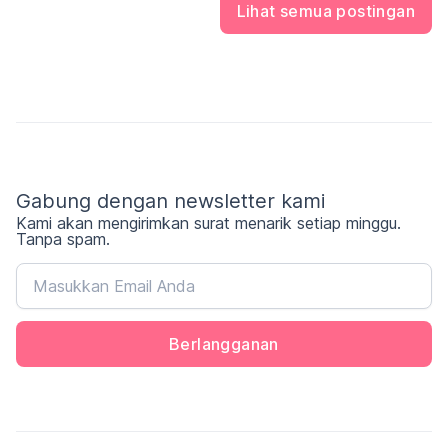
Lihat semua postingan
dibahas oleh konsumen: apakah harga permen
Glico sudah sesuai dengan kualitasnya? Pada
kesempatan kali ini, Opinion Park membahas
Tentang Permen Glico_vol.9. Yuk cek
surveinya!
Gabung dengan newsletter kami
Kami akan mengirimkan surat menarik setiap minggu.
Tanpa spam.
Berlangganan