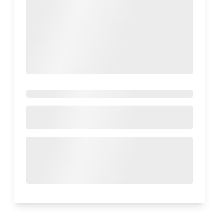
lainnya membuat batasan budaya semakin
kabur—membuka peluang bagi siapa saja
untuk jatuh cinta pada musik dari negara mana
pun. Namun, di antara begitu banyak pilihan,
ada beberapa negara yang musiknya paling
sering didengarkan oleh masyarakat
Indonesia. Pada kesempatan kali ini, Opinion
Park membahas Tentang Hiburan Luar
Negeri_vol.7. Yuk cek surveinya!
Diterbitkan 11 Des 2025
83
Pendapat Masyarakat
Indonesia Tentang Harga
Permen Glico