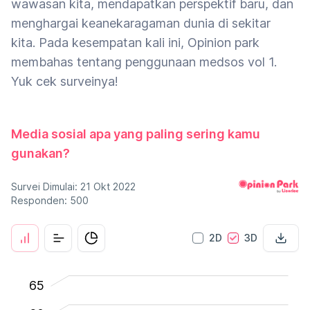
wawasan kita, mendapatkan perspektif baru, dan
menghargai keanekaragaman dunia di sekitar
kita. Pada kesempatan kali ini, Opinion park
membahas tentang penggunaan medsos vol 1.
Yuk cek surveinya!
Media sosial apa yang paling sering kamu
gunakan?
Survei Dimulai: 21 Okt 2022
Responden: 500
2D
3D
-10
70
-5
65