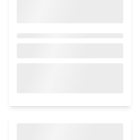
Makanan Ringan2023_vol.9. Yuk cek
surveinya!
Diterbitkan 11 Des 2025
120
Musik Luar Negeri Negara
Mana Yang Paling Sering
Masyarakat Indonesia
Dengarkan?
Dalam era globalisasi dan kemajuan teknologi
digital, musik dari berbagai belahan dunia kini
dapat dinikmati hanya melalui satu sentuhan.
Spotify, YouTube, dan platform streaming