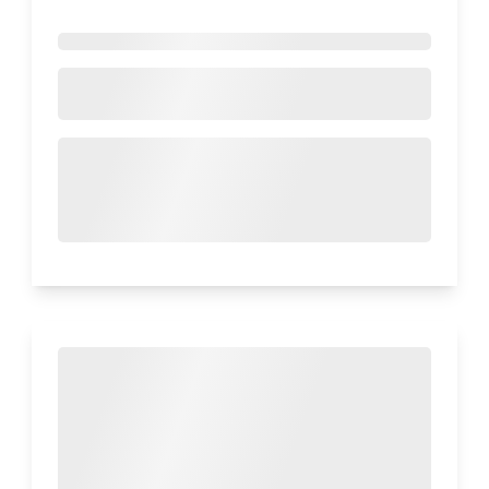
Diterbitkan 11 Des 2025
92
Produk Yang Sering
Masyarakat Indonesia Pilih
Saat Membeli Makanan
Ringan
Makanan ringan menjadi bagian penting dalam
aktivitas sehari-hari, baik sebagai teman
belajar, bekerja, maupun sekadar mengisi
waktu luang. Pilihan snack setiap orang
biasanya dipengaruhi oleh rasa, harga,
kemasan, hingga kebiasaan. Ketika
dihadapkan pada berbagai produk makanan
ringan, beberapa kategori cenderung menjadi
favorit banyak konsumen. Pada kesempatan
kali ini, Opinion Park membahas Tentang