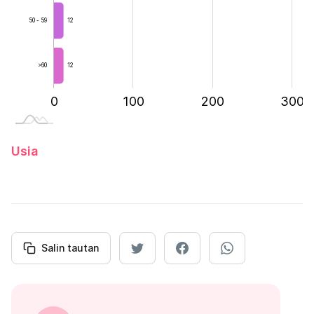
12
50 - 59
>60
12
-200
-100
400
0
100
L
200
300
Usia
Salin tautan