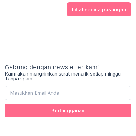
Permen Glico merupakan salah satu camilan
manis yang cukup populer di kalangan anak-
anak hingga orang dewasa. Rasanya yang
khas, kemasannya yang menarik, serta variasi
produk yang beragam membuat Glico memiliki
tempat tersendiri di hati para penikmat
permen. Namun, di balik popularitasnya,
muncul sebuah pertanyaan yang cukup sering
Lihat semua postingan
dibahas oleh konsumen: apakah harga permen
Glico sudah sesuai dengan kualitasnya? Pada
kesempatan kali ini, Opinion Park membahas
Tentang Permen Glico_vol.9. Yuk cek
surveinya!
Gabung dengan newsletter kami
Kami akan mengirimkan surat menarik setiap minggu.
Tanpa spam.