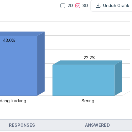
2D
3D
Unduh Grafik
43.0%
22.2%
dang-kadang
L
Sering
RESPONSES
ANSWERED