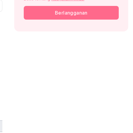
Berlangganan