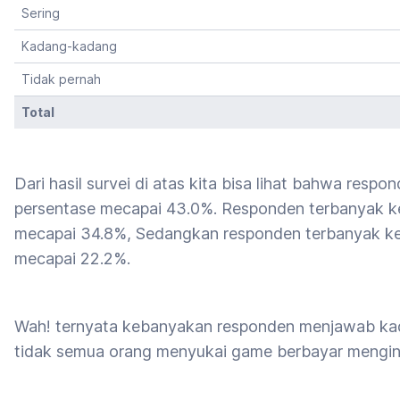
Sering
Kadang-kadang
Tidak pernah
Total
Dari hasil survei di atas kita bisa lihat bahwa r
persentase mecapai 43.0%. Responden terbanyak k
mecapai 34.8%, Sedangkan responden terbanyak ke
mecapai 22.2%.
Wah! ternyata kebanyakan responden menjawab ka
tidak semua orang menyukai game berbayar mengin