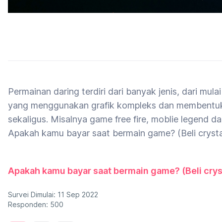
Permainan daring terdiri dari banyak jenis, dari mu
yang menggunakan grafik kompleks dan membentuk d
sekaligus. Misalnya game free fire, moblie legend da
Apakah kamu bayar saat bermain game? (Beli crystal
Apakah kamu bayar saat bermain game? (Beli cryst
Survei Dimulai: 11 Sep 2022
Responden: 500