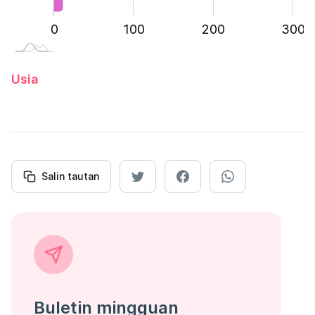
-200
-100
400
0
100
L
200
300
Usia
Salin tautan
Buletin mingguan