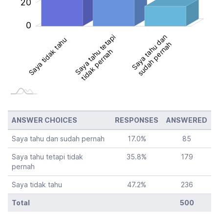
20
0
Saya tahu tetapi
Saya tahu tetapi
Saya tahu dan
Saya tidak tahu
sudah pernah
tidak pernah
tidak pernah
ANSWER CHOICES
RESPONSES
ANSWERED
Saya tahu dan sudah pernah
17.0
%
85
Saya tahu tetapi tidak
35.8
%
179
pernah
Saya tidak tahu
47.2
%
236
Total
500