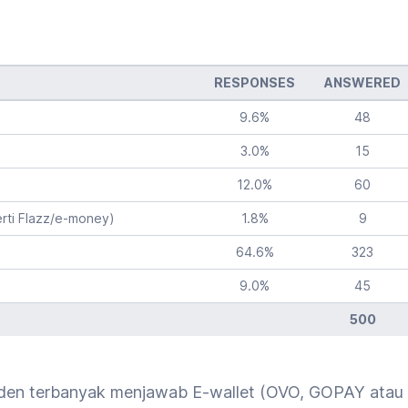
RESPONSES
ANSWERED
9.6
%
48
3.0
%
15
12.0
%
60
erti Flazz/e-money)
1.8
%
9
64.6
%
323
9.0
%
45
500
sponden terbanyak menjawab E-wallet (OVO, GOPAY atau