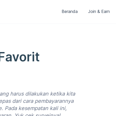
Beranda
Join & Earn
Favorit
g harus dilakukan ketika kita
epas dari cara pembayarannya
. Pada kesempatan kali ini,
ran. Yuk cek surveinya!