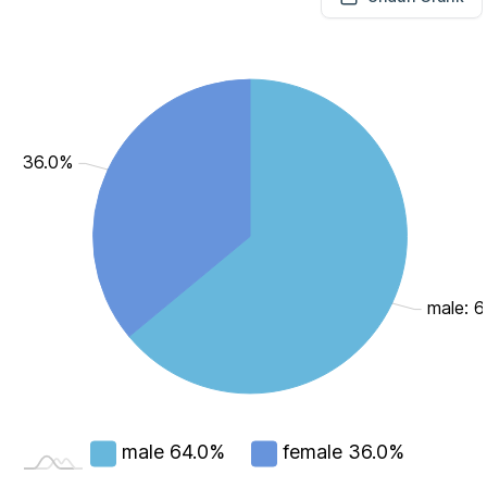
le: 36.0%
male: 
male
64.0%
female
36.0%