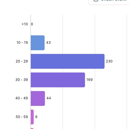
<10
0
10 - 19
43
20 - 29
230
30 - 39
40 - 49
169
64.0%
40 - 49
44
50 - 59
9