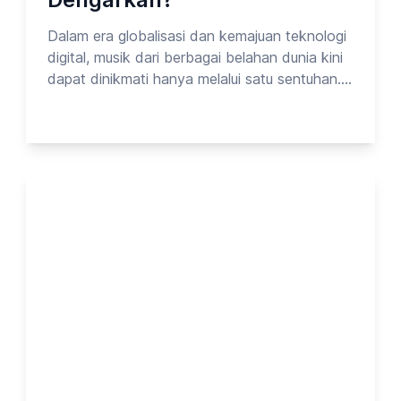
Dalam era globalisasi dan kemajuan teknologi
digital, musik dari berbagai belahan dunia kini
dapat dinikmati hanya melalui satu sentuhan.
Spotify, YouTube, dan platform streaming
lainnya membuat batasan budaya semakin
kabur—membuka peluang bagi siapa saja
untuk jatuh cinta pada musik dari negara mana
pun. Namun, di antara begitu banyak pilihan,
ada beberapa negara yang musiknya paling
sering didengarkan oleh masyarakat
Indonesia. Pada kesempatan kali ini, Opinion
Park membahas Tentang Hiburan Luar
Negeri_vol.7. Yuk cek surveinya!