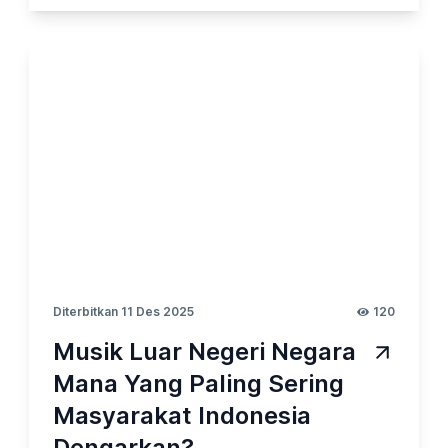
kemasan, hingga kebiasaan. Ketika
dihadapkan pada berbagai produk makanan
ringan, beberapa kategori cenderung menjadi
favorit banyak konsumen. Pada kesempatan
kali ini, Opinion Park membahas Tentang
Makanan Ringan2023_vol.9. Yuk cek
surveinya!
Diterbitkan 11 Des 2025
120
Musik Luar Negeri Negara
Mana Yang Paling Sering
Masyarakat Indonesia
Dengarkan?