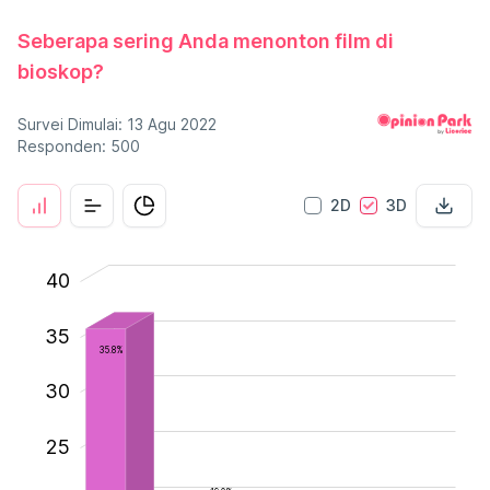
Seberapa sering Anda menonton film di
bioskop?
Survei Dimulai: 13 Agu 2022
Responden: 500
2D
3D
-10
45
-5
40
35
35.8%
30
25