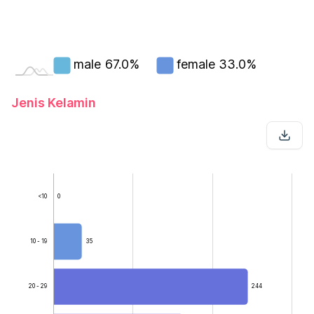
male
67.0%
female
33.0%
Jenis Kelamin
<10
0
10 - 19
35
20 - 29
244