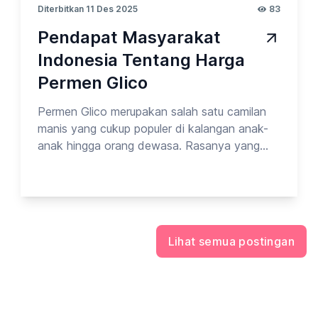
Diterbitkan 11 Des 2025
83
Pendapat Masyarakat
Indonesia Tentang Harga
Permen Glico
Permen Glico merupakan salah satu camilan
manis yang cukup populer di kalangan anak-
anak hingga orang dewasa. Rasanya yang
khas, kemasannya yang menarik, serta variasi
produk yang beragam membuat Glico memiliki
tempat tersendiri di hati para penikmat
permen. Namun, di balik popularitasnya,
muncul sebuah pertanyaan yang cukup sering
Lihat semua postingan
dibahas oleh konsumen: apakah harga permen
Glico sudah sesuai dengan kualitasnya? Pada
kesempatan kali ini, Opinion Park membahas
Tentang Permen Glico_vol.9. Yuk cek
surveinya!