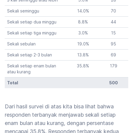
Sekali seminggu
14.0
%
70
Sekali setiap dua minggu
8.8
%
44
Sekali setiap tiga minggu
3.0
%
15
Sekali sebulan
19.0
%
95
Sekali setiap 2-3 bulan
13.8
%
69
Sekali setiap enam bulan
35.8
%
179
atau kurang
Total
500
Dari hasil survei di atas kita bisa lihat bahwa
responden terbanyak menjawab sekali setiap
enam bulan atau kurang, dengan persentase
mencapai 35.8%. Responden terbanyak kedua