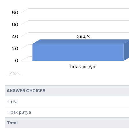
100
-40
-20
80
60
28.6%
20
40
20
0
Tidak punya
ANSWER CHOICES
Punya
Tidak punya
Total