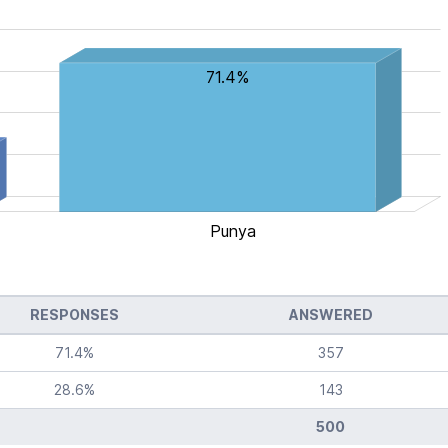
71.4%
Punya
L
RESPONSES
ANSWERED
71.4
%
357
28.6
%
143
500