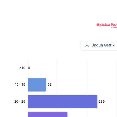
Unduh Grafik
<10
0
10 - 19
63
20 - 29
239