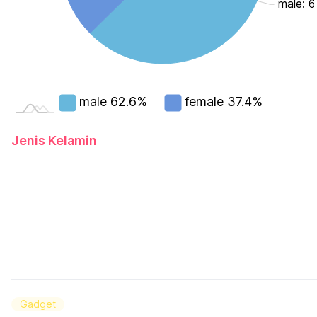
male: 
male
62.6%
female
37.4%
Jenis Kelamin
Gadget