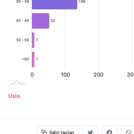
62.6%
30 - 39
40 - 49
136
40 - 49
52
50 - 59
7
>60
7
-200
-100
400
0
100
L
200
30
Usia
Salin tautan