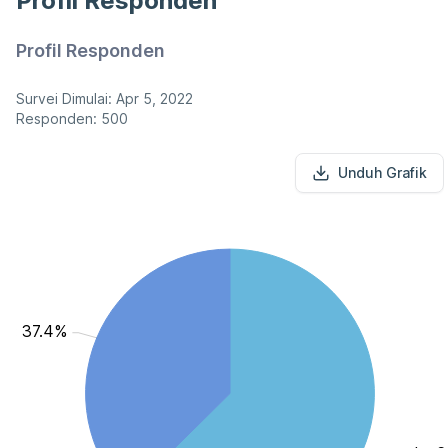
Profil Responden
Profil Responden
Survei Dimulai: Apr 5, 2022
Responden: 500
Unduh Grafik
le: 37.4%