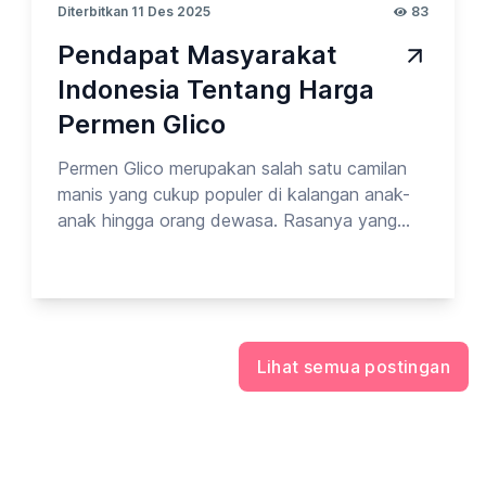
Diterbitkan 11 Des 2025
83
Pendapat Masyarakat
Indonesia Tentang Harga
Permen Glico
Permen Glico merupakan salah satu camilan
manis yang cukup populer di kalangan anak-
anak hingga orang dewasa. Rasanya yang
khas, kemasannya yang menarik, serta variasi
produk yang beragam membuat Glico memiliki
tempat tersendiri di hati para penikmat
permen. Namun, di balik popularitasnya,
muncul sebuah pertanyaan yang cukup sering
Lihat semua postingan
dibahas oleh konsumen: apakah harga permen
Glico sudah sesuai dengan kualitasnya? Pada
kesempatan kali ini, Opinion Park membahas
Tentang Permen Glico_vol.9. Yuk cek
surveinya!