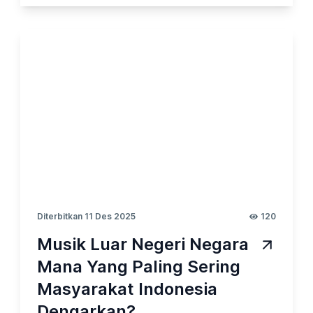
kemasan, hingga kebiasaan. Ketika
dihadapkan pada berbagai produk makanan
ringan, beberapa kategori cenderung menjadi
favorit banyak konsumen. Pada kesempatan
kali ini, Opinion Park membahas Tentang
Makanan Ringan2023_vol.9. Yuk cek
surveinya!
Diterbitkan 11 Des 2025
120
Musik Luar Negeri Negara
Mana Yang Paling Sering
Masyarakat Indonesia
Dengarkan?