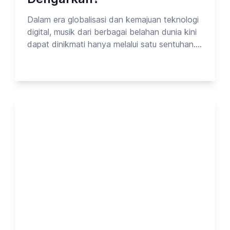
Dalam era globalisasi dan kemajuan teknologi
digital, musik dari berbagai belahan dunia kini
dapat dinikmati hanya melalui satu sentuhan.
Spotify, YouTube, dan platform streaming
lainnya membuat batasan budaya semakin
kabur—membuka peluang bagi siapa saja
untuk jatuh cinta pada musik dari negara mana
pun. Namun, di antara begitu banyak pilihan,
ada beberapa negara yang musiknya paling
sering didengarkan oleh masyarakat
Indonesia. Pada kesempatan kali ini, Opinion
Park membahas Tentang Hiburan Luar
Negeri_vol.7. Yuk cek surveinya!