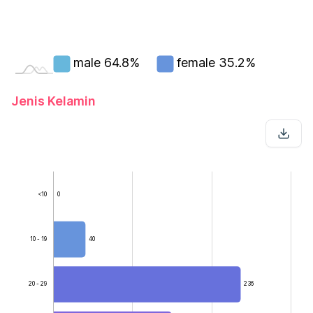
male
64.8%
female
35.2%
Jenis Kelamin
<10
0
10 - 19
40
20 - 29
236