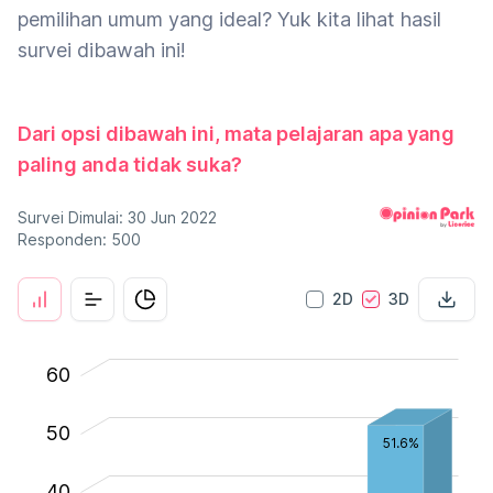
pemilihan umum yang ideal? Yuk kita lihat hasil
survei dibawah ini!
Dari opsi dibawah ini, mata pelajaran apa yang
paling anda tidak suka?
Survei Dimulai: 30 Jun 2022
Responden: 500
2D
3D
-20
-10
70
60
50
51.6%
40