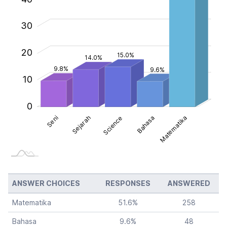
30
30
20
15.0%
14.0%
9.8%
9.6%
10
0
Seni
Sejarah
Science
Bahasa
Matematika
Science
ANSWER CHOICES
RESPONSES
ANSWERED
Matematika
51.6
%
258
Bahasa
9.6
%
48