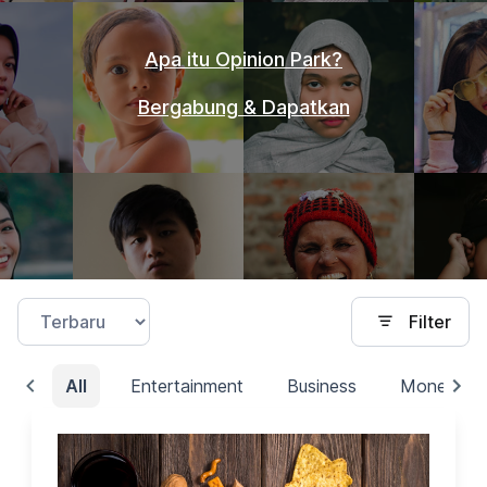
Apa itu Opinion Park?
Bergabung & Dapatkan
Filter
All
Entertainment
Business
Money/Fin
Kata Kunci