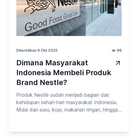
Tentang Permen Glico_vol.9. Yuk cek
surveinya!
Diterbitkan 9 Okt 2025
96
Dimana Masyarakat
Indonesia Membeli Produk
Brand Nestle?
Produk Nestlé sudah menjadi bagian dari
kehidupan sehari-hari masyarakat Indonesia.
Mulai dari susu, kopi, makanan ringan, hingga
produk bayi, merek ini mudah ditemui di
berbagai tempat. Namun, menarik untuk
diketahui — di mana sebenarnya kebanyakan