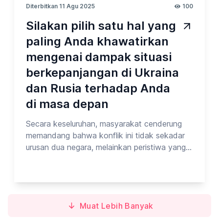
Diterbitkan 11 Agu 2025
100
Silakan pilih satu hal yang
paling Anda khawatirkan
mengenai dampak situasi
berkepanjangan di Ukraina
dan Rusia terhadap Anda
di masa depan
Secara keseluruhan, masyarakat cenderung
memandang bahwa konflik ini tidak sekadar
urusan dua negara, melainkan peristiwa yang
memiliki efek domino ke berbagai lini
kehidupan. Kekhawatiran terbesar terletak
pada bagaimana dampak jangka panjangnya
akan memengaruhi stabilitas ekonomi dan
Muat Lebih Banyak
kualitas hidup di masa depan. Pada
kesempatan kali ini, Opinion Park membahas