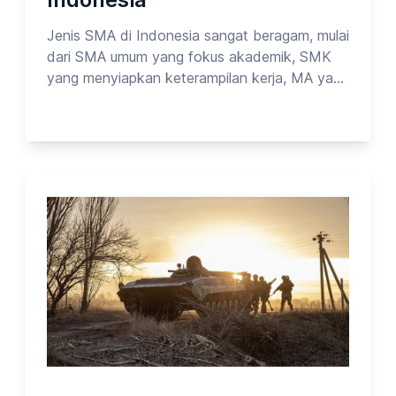
Jenis SMA di Indonesia sangat beragam, mulai
dari SMA umum yang fokus akademik, SMK
yang menyiapkan keterampilan kerja, MA yang
menggabungkan pendidikan umum dan
agama, hingga sekolah internasional dan
pendidikan nonformal Paket C. Keberagaman
ini memberi kesempatan bagi siswa untuk
memilih jalur pendidikan sesuai minat,
kemampuan, dan tujuan masa depannya.Pada
kesempatan kali ini, Opinion Park membahas
Tentang institusi pendidikan_vol.7. Yuk cek
surveinya!