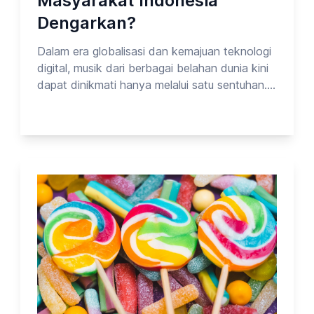
Masyarakat Indonesia
Dengarkan?
Dalam era globalisasi dan kemajuan teknologi
digital, musik dari berbagai belahan dunia kini
dapat dinikmati hanya melalui satu sentuhan.
Spotify, YouTube, dan platform streaming
lainnya membuat batasan budaya semakin
kabur—membuka peluang bagi siapa saja
untuk jatuh cinta pada musik dari negara mana
pun. Namun, di antara begitu banyak pilihan,
ada beberapa negara yang musiknya paling
sering didengarkan oleh masyarakat
Indonesia. Pada kesempatan kali ini, Opinion
Park membahas Tentang Hiburan Luar
Negeri_vol.7. Yuk cek surveinya!