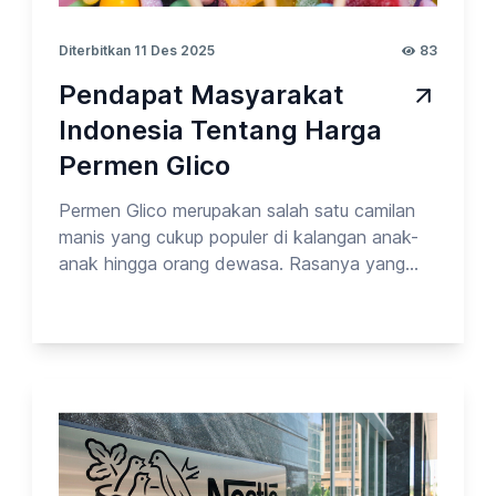
Diterbitkan 11 Des 2025
83
Pendapat Masyarakat
Indonesia Tentang Harga
Permen Glico
Permen Glico merupakan salah satu camilan
manis yang cukup populer di kalangan anak-
anak hingga orang dewasa. Rasanya yang
khas, kemasannya yang menarik, serta variasi
produk yang beragam membuat Glico memiliki
tempat tersendiri di hati para penikmat
permen. Namun, di balik popularitasnya,
muncul sebuah pertanyaan yang cukup sering
dibahas oleh konsumen: apakah harga permen
Glico sudah sesuai dengan kualitasnya? Pada
kesempatan kali ini, Opinion Park membahas