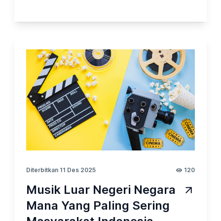
biasanya dipengaruhi oleh rasa, harga,
kemasan, hingga kebiasaan. Ketika
dihadapkan pada berbagai produk makanan
ringan, beberapa kategori cenderung menjadi
favorit banyak konsumen. Pada kesempatan
kali ini, Opinion Park membahas Tentang
Makanan Ringan2023_vol.9. Yuk cek
surveinya!
Diterbitkan 11 Des 2025
120
Musik Luar Negeri Negara
Mana Yang Paling Sering