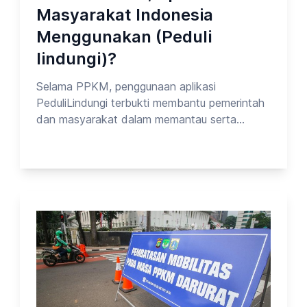
Masyarakat Indonesia
Menggunakan (Peduli
lindungi)?
Selama PPKM, penggunaan aplikasi
PeduliLindungi terbukti membantu pemerintah
dan masyarakat dalam memantau serta
mengendalikan penyebaran COVID-19.
Meskipun ada kendala teknis, manfaatnya
dalam mempermudah akses fasilitas umum
dan pelacakan kesehatan sangat dirasakan.
Pengalaman ini menunjukkan bahwa teknologi
digital memiliki peran penting dalam
penanganan darurat kesehatan di masa
depan.Pada kesempatan kali ini, Opinion Park
membahas Tentang PPKM_vol.2. Yuk cek
surveinya!