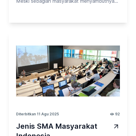
Meski sebagian masyarakat menyambutnya
dengan sukacita, kesadaran kolektif untuk
menjaga kesehatan tetap diperlukan.
Pemerintah mungkin sudah mencabut aturan,
tetapi tanggung jawab untuk melindungi diri
dan orang sekitar kini berada sepenuhnya di
tangan masyarakat. Pada kesempatan kali ini,
Opinion Park membahas Tentang PPKM_vol.1.
Yuk cek surveinya!
Diterbitkan 11 Agu 2025
92
Jenis SMA Masyarakat
Indonesia