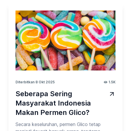
orang membeli produk Nestlé? Pada
kesempatan kali ini, Opinion Park membahas
Tentang Produk Nestle_vol.4. Yuk cek
surveinya!
Diterbitkan 8 Okt 2025
1.5K
Seberapa Sering
Masyarakat Indonesia
Makan Permen Glico?
Secara keseluruhan, permen Glico tetap