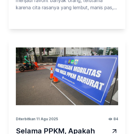
menjadi favorit banyak orang, terutama
karena cita rasanya yang lembut, manis pas,
dan kemasannya yang praktis. Jadi, bagi
Anda yang sesekali ingin memanjakan lidah,
menikmati permen Glico bisa menjadi pilihan
yang menyenangkan — asal tetap dalam
batas wajar. Pada kesempatan kali ini, Opinion
Park membahas Tentang Permen Glico_vol.8.
Yuk cek surveinya!
Diterbitkan 11 Agu 2025
84
Selama PPKM, Apakah